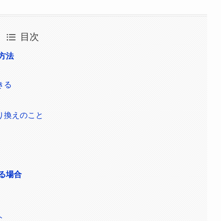
目次
方法
きる
り換えのこと
る場合
ト