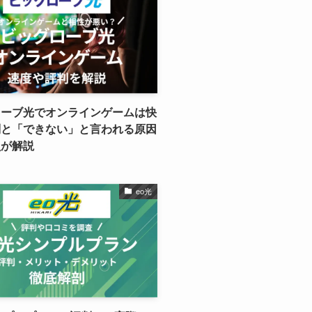
ローブ光でオンラインゲームは快
判と「できない」と言われる原因
員が解説
eo光