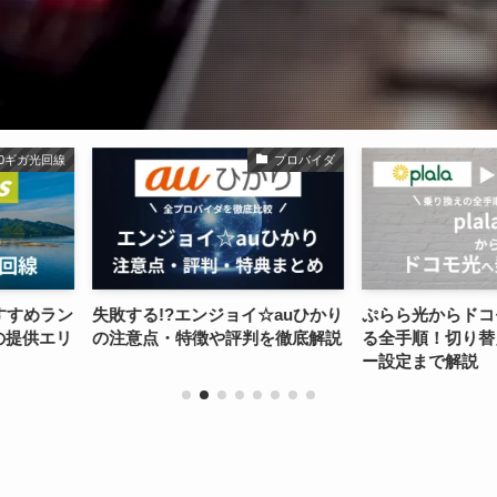
プロバイダ
事業者変更
ョイ☆auひかり
ぷらら光からドコモ光に乗り換え
宮城県の10
評判を徹底解説
る全手順！切り替え時期やルータ
ンキング！仙
ー設定まで解説
も解説【202