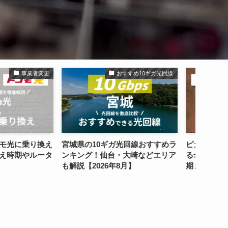
おすすめ10ギガ光回線
乗り換え
ギガ光回線おすすめラ
ピカラ光からauひかりに乗り換え
So-n
台・大崎などエリア
る全手順！工事内容や切り替え時
る全手
6年8月】
期まで解説
期まで