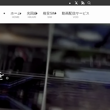
ホーム
光回線
格安SIM
動画配信サービス
HOME
HIKARI
SIM
VOD
を。