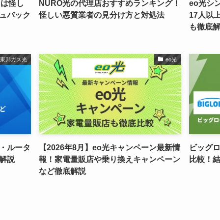
トは怪し
NURO光の代理店おすすめランキング！
eo光シ
ュバック
怪しい悪質業者の見分け方と対処法
17人以
も徹底
東邦ガス光
eo光
・ルータ
【2026年8月】eo光キャンペーン最新情
ビッグロ
解説
報！家電量販店や乗り換えキャンペーン
比較！
など徹底解説