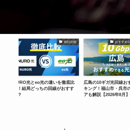
他社比較
おすすめ10ギガ光回線
を徹底比
広島の10ギガ光回線おすすめラン
失敗する!?エンジ
おすす
キング！福山市・呉市の提供エリ
の注意点・特徴や
アも解説【2026年8月】