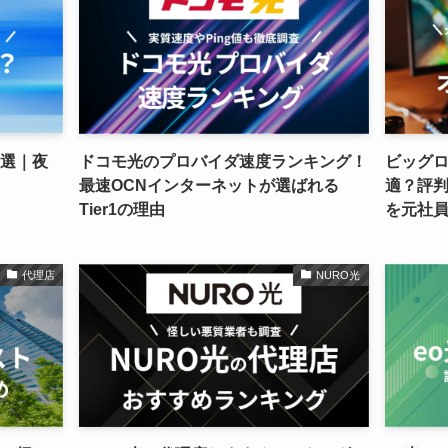
1選｜夜
ドコモ光のプロバイダ速度ランキング！
ビッグ
最速OCNインターネットが選ばれる
適？評
Tier1の理由
を元社
代理店
NURO光