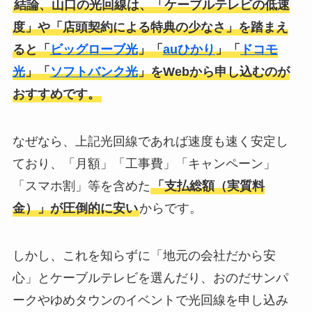
結論、山口の光回線は、「ケーブルテレビの低速
度」や「店頭契約による特典の少なさ」を踏まえ
ると「
ビッグローブ光
」「
auひかり
」「
ドコモ
光
」「
ソフトバンク光
」をWebから申し込むのが
おすすめです。
なぜなら、上記光回線であれば速度も速く安定し
ており、「月額」「工事費」「キャンペーン」
「スマホ割」等を含めた
「支払総額（実質料
金）」が圧倒的に安い
からです。
しかし、これを知らずに「地元の会社だから安
心」とケーブルテレビを選んだり、おのだサンパ
ークやゆめタウンのイベントで光回線を申し込み