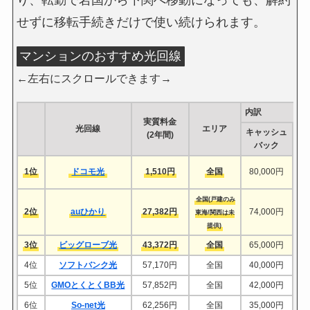
せずに移転手続きだけで使い続けられます。
マンションのおすすめ光回線
←左右にスクロールできます→
内訳
実質料金
光回線
エリア
キャッシュ
(2年間)
バック
1位
ドコモ光
1,510円
全国
80,000円
全国(戸建のみ
2位
auひかり
27,382円
74,000円
4
東海/関西は未
提供)
3位
ビッグローブ光
43,372円
全国
65,000円
4位
ソフトバンク光
57,170円
全国
40,000円
5位
GMOとくとくBB光
57,852円
全国
42,000円
6位
So-net光
62,256円
全国
35,000円
4