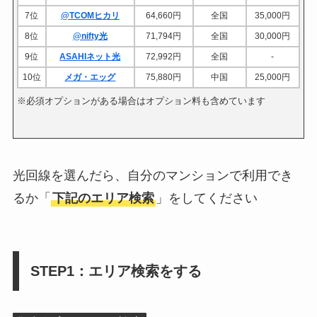
7位
@TCOMヒカリ
64,660円
全国
35,000円
8位
@nifty光
71,794円
全国
30,000円
1
9位
ASAHIネット光
72,992円
全国
-
2
10位
メガ・エッグ
75,880円
中国
25,000円
※必須オプションがある場合はオプション料も含めています
光回線を選んだら、自分のマンションで利用でき
るか「
下記のエリア検索
」をしてください
STEP1：エリア検索をする