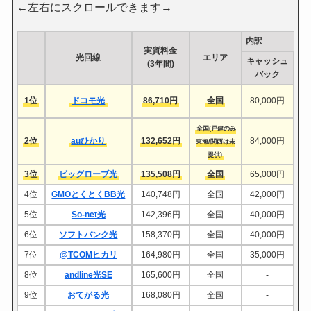
←左右にスクロールできます→
内訳
実質料金
光回線
エリア
キャッシュ
(3年間)
バック
1位
ドコモ光
86,710円
全国
80,000円
全国(戸建のみ
2位
auひかり
132,652円
84,000円
5
東海/関西は未
提供)
3位
ビッグローブ光
135,508円
全国
65,000円
4位
GMOとくとくBB光
140,748円
全国
42,000円
5位
So-net光
142,396円
全国
40,000円
5
6位
ソフトバンク光
158,370円
全国
40,000円
7位
@TCOMヒカリ
164,980円
全国
35,000円
8位
andline光SE
165,600円
全国
-
9位
おてがる光
168,080円
全国
-