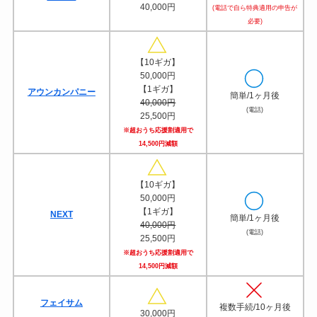
40,000円
(電話で自ら特典適用の申告が
必要)
【10ギガ】
50,000円
【1ギガ】
アウンカンパニー
簡単/1ヶ月後
40,000円
(電話)
25,500円
※超おうち応援割適用で
14,500円減額
【10ギガ】
50,000円
【1ギガ】
NEXT
簡単/1ヶ月後
40,000円
(電話)
25,500円
※超おうち応援割適用で
14,500円減額
フェイサム
複数手続/10ヶ月後
30,000円