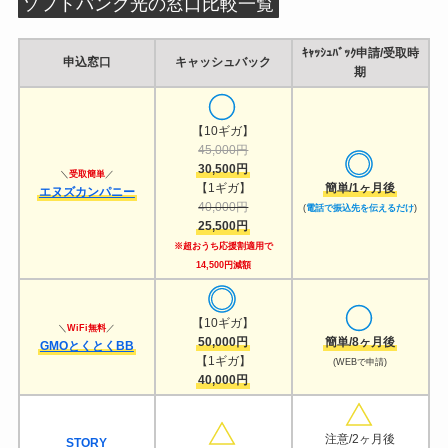
ソフトバンク光の窓口比較一覧
ｷｬｯｼｭﾊﾞｯｸ申請/受取時
申込窓口
キャッシュバック
期
【10ギガ】
45,000円
30,500円
＼
受取簡単
／
【1ギガ】
簡単/1ヶ月後
エヌズカンパニー
40,000円
(
電話で振込先を伝えるだけ
)
25,500円
※超おうち応援割適用で
14,500円減額
【10ギガ】
＼
WiFi無料
／
50,000円
簡単/8ヶ月後
GMOとくとくBB
【1ギガ】
(WEBで申請)
40,000円
注意/2ヶ月後
STORY