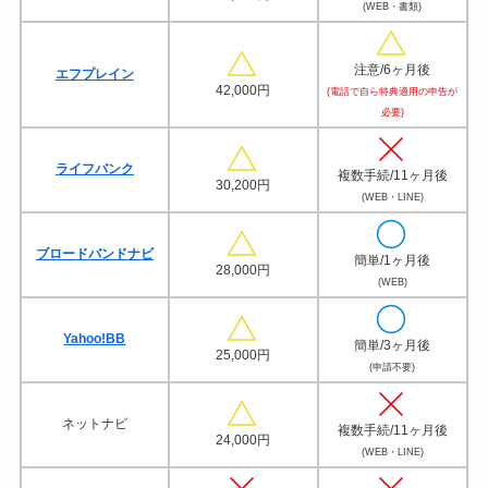
(WEB・書類)
注意/6ヶ月後
エフプレイン
42,000円
(電話で自ら特典適用の申告が
必要)
ライフバンク
複数手続/11ヶ月後
30,200円
(WEB・LINE)
ブロードバンドナビ
簡単/1ヶ月後
28,000円
(WEB)
Yahoo!BB
簡単/3ヶ月後
25,000円
(申請不要)
ネットナビ
複数手続/11ヶ月後
24,000円
(WEB・LINE)