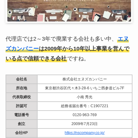
代理店では2～3年で廃業する会社も多い中、
エヌ
ズカンパニー
は2009年から10年以上事業を営んで
いる点で信頼できる会社
ですね。
会社名
株式会社エヌズカンパニー
所在地
東京都渋谷区代々木3-28-6 いちご西参道ビル7F
代表取締役
小南 秀光
許認可
総務省届出番号：C1907221
電話番号
0120-963-769
創立
2009年7月23日
会社HP
https://nscompany.co.jp/