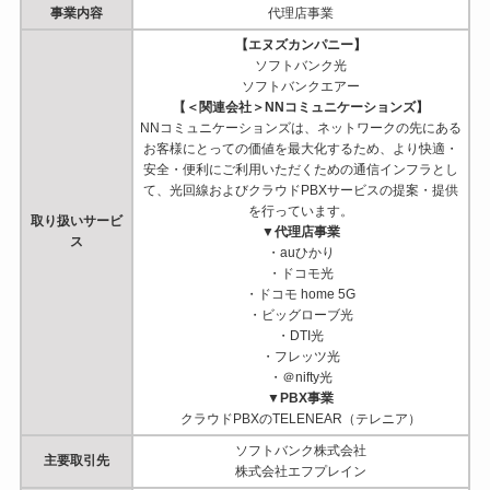
事業内容
代理店事業
【エヌズカンパニー】
ソフトバンク光
ソフトバンクエアー
【＜関連会社＞NNコミュニケーションズ】
NNコミュニケーションズは、ネットワークの先にある
お客様にとっての価値を最大化するため、より快適・
安全・便利にご利用いただくための通信インフラとし
て、光回線およびクラウドPBXサービスの提案・提供
を行っています。
取り扱いサービ
▼代理店事業
ス
・auひかり
・ドコモ光
・ドコモ home 5G
・ビッグローブ光
・DTI光
・フレッツ光
・＠nifty光
▼PBX事業
クラウドPBXのTELENEAR（テレニア）
ソフトバンク株式会社
主要取引先
株式会社エフプレイン