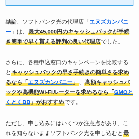
結論、ソフトバンク光の代理店「
エヌズカンパニ
ー
」は、
最大45,000円のキャッシュバックが手続
き簡単で早く貰える評判の良い代理店
でした。
さらに、各種申込窓口のキャンペーンを比較する
と
キャッシュバックの早さ手続きの簡単さを求め
るなら「
エヌズカンパニー
」
、
高額キャッシュバ
ックや高機能Wi-Fiルーターを求めるなら「
GMOと
くとくBB
」がおすすめ
です。
ただし、申し込みにはいくつか注意点があり、こ
れを知らないままソフトバンク光を申し込むと
最