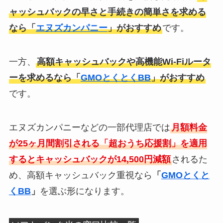
ャッシュバックの早さと手続きの簡単さを求める
なら「
エヌズカンパニー
」がおすすめ
です。
一方、
高額キャッシュバックや高機能Wi-Fiルータ
ーを求めるなら「
GMOとくとくBB
」がおすすめ
です。
エヌズカンパニーなどの一部代理店では
月額料金
が25ヶ月間割引される「超おうち応援割」を適用
するとキャッシュバックが14,500円減額
されるた
め、高額キャッシュバック重視なら
「
GMOとくと
くBB
」
を選ぶ形になります。