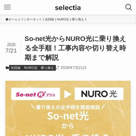
ホーム
インターネット
光回線
NURO光
乗り換え
So-net光からNURO光に乗り換え
2026
る全手順！工事内容や切り替え時
7/21
期まで解説
2026年7月21日
光回線
NURO光
乗り換え