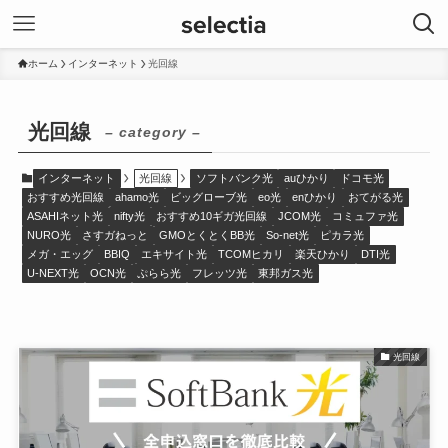
ホーム
インターネット
光回線
光回線
– category –
インターネット
光回線
ソフトバンク光
auひかり
ドコモ光
おすすめ光回線
ahamo光
ビッグローブ光
eo光
enひかり
おてがる光
ASAHIネット光
nifty光
おすすめ10ギガ光回線
JCOM光
コミュファ光
NURO光
さすガねっと
GMOとくとくBB光
So-net光
ピカラ光
メガ・エッグ
BBIQ
エキサイト光
TCOMヒカリ
楽天ひかり
DTI光
U-NEXT光
OCN光
ぷらら光
フレッツ光
東邦ガス光
光回線