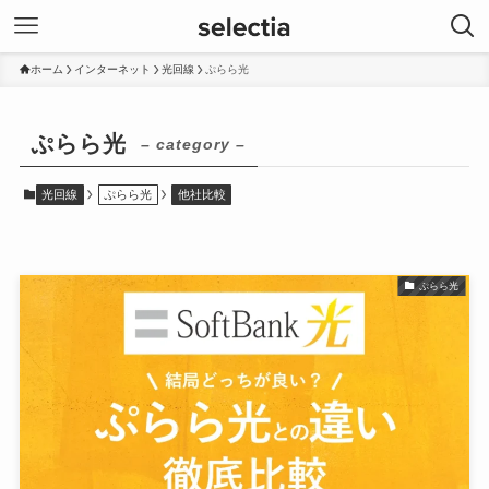
ホーム
インターネット
光回線
ぷらら光
ぷらら光
– category –
光回線
ぷらら光
他社比較
ぷらら光