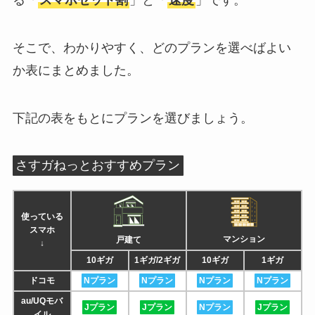
る「
スマホセット割
」と「
速度
」です。
そこで、わかりやすく、どのプランを選べばよい
か表にまとめました。
下記の表をもとにプランを選びましょう。
さすガねっとおすすめプラン
使っている
スマホ
マンション
戸建て
↓
10ギガ
1ギガ/2ギガ
10ギガ
1ギガ
ドコモ
Nプラン
Nプラン
Nプラン
Nプラン
au/UQモバ
Jプラン
Jプラン
Nプラン
Jプラン
イル