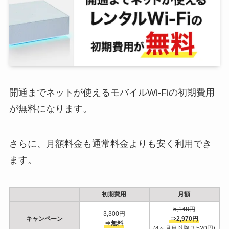
開通までネットが使えるモバイルWi-Fiの初期費用
が無料になります。
さらに、月額料金も通常料金よりも安く利用でき
ます。
初期費用
月額
5,148円
3,300円
キャンペーン
⇒2,970円
⇒無料
(4ヶ月目以降:3,520円)