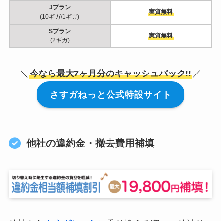
Jプラン
実質無料
(10ギガ/1ギガ)
Sプラン
実質無料
(2ギガ)
＼
今なら最大7ヶ月分のキャッシュバック!!
／
さすガねっと公式特設サイト
他社の違約金・撤去費用補填