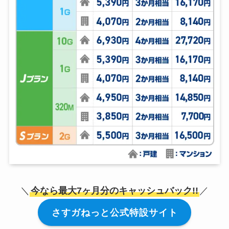
＼
今なら最大7ヶ月分のキャッシュバック!!
／
さすガねっと公式特設サイト