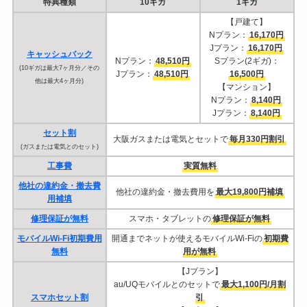
特典種類
10ギガ
1ギガ
【戸建て】
Nプラン：
16,170円
Jプラン：
16,170円
キャッシュバック
Nプラン：
48,510円
Sプラン(2ギガ)：
(10ギガは最大7ヶ月分／その
Jプラン：
48,510円
16,500円
他は最大4ヶ月分)
【マンション】
Nプラン：
8,140円
Jプラン：
8,140円
セット割
大阪ガスまたは電気とセットで
毎月330円割引
(ガスまたは電気とのセット)
工事費
実質無料
他社の違約金・撤去費
他社の違約金・撤去費用を
最大19,800円補填
用補填
修理保証が無料
スマホ・タブレットの
修理保証が無料
モバイルWi-Fi初期費用
開通までネットが使えるモバイルWi-Fiの
初期費
無料
用が無料
【Jプラン】
au/UQモバイルとのセットで
最大1,100円/月割
スマホセット割
引