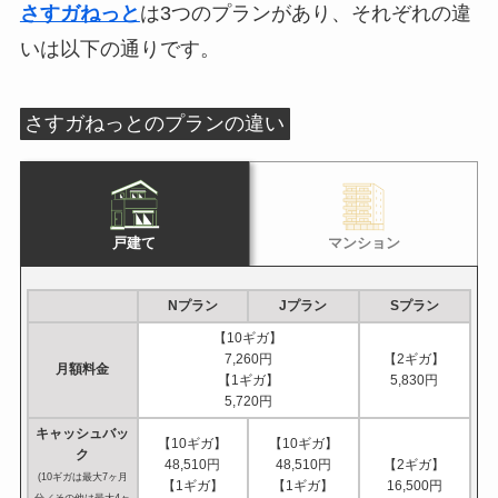
さすガねっと
は3つのプランがあり、それぞれの違
いは以下の通りです。
さすガねっとのプランの違い
マンション
戸建て
Nプラン
Jプラン
Sプラン
【10ギガ】
7,260円
【2ギガ】
月額料金
【1ギガ】
5,830円
5,720円
キャッシュバッ
【10ギガ】
【10ギガ】
ク
48,510円
48,510円
【2ギガ】
(10ギガは最大7ヶ月
【1ギガ】
【1ギガ】
16,500円