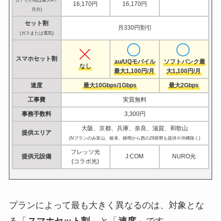
分／その他は最大4ヶ
16,170円
16,170円
月分)
セット割
月330円割引
(ガスまたは電気)
スマホセット割
au/UQモバイル
ソフトバンク最
なし
最大1,100円/月
大1,100円/月
速度
最大10Gbps/1Gbps
最大2Gbps
工事費
実質無料
事務手数料
3,300円
大阪、京都、兵庫、奈良、滋賀、和歌山
提供エリア
(Nプランのみ富山、岐阜、静岡から西の29府県も提供※沖縄除く)
フレッツ光
提供元設備
J:COM
NURO光
(コラボ光)
プランによって最も大きく異なるのは、対象とな