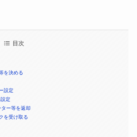
目次
日等を決める
ター設定
i設定
ルーター等を返却
ックを受け取る