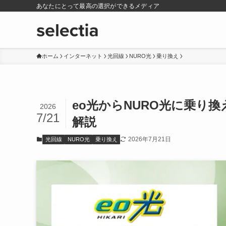
あなたにとって最高の選択ができるメディア
ホーム
インターネット
光回線
NURO光
乗り換え
eo光からNURO光に乗り
2026
7/21
解説
2026年7月21日
光回線
NURO光
乗り換え