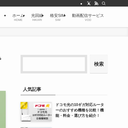
ホーム
光回線
格安SIM
動画配信サービス
HOME
HIKARI
SIM
VOD
で
検索
人気記事
ドコモ光の10ギガ対応ルータ
ーのおすすめ機種を比較！機
能・料金・選び方を紹介！