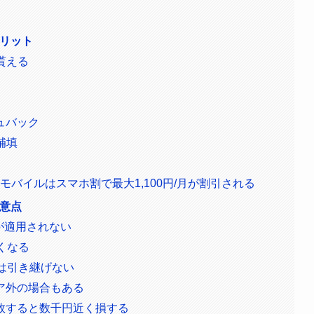
メリット
貰える
ュバック
補填
Oモバイルはスマホ割で最大1,100円/月が割引される
注意点
が適用されない
くなる
は引き継げない
ア外の場合もある
敗すると数千円近く損する