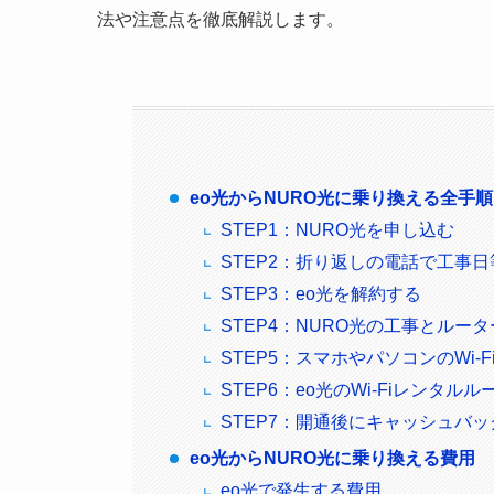
法や注意点を徹底解説します。
eo光からNURO光に乗り換える全手順
STEP1：NURO光を申し込む
STEP2：折り返しの電話で工事
STEP3：eo光を解約する
STEP4：NURO光の工事とルー
STEP5：スマホやパソコンのWi-F
STEP6：eo光のWi-Fiレンタル
STEP7：開通後にキャッシュバ
eo光からNURO光に乗り換える費用
eo光で発生する費用