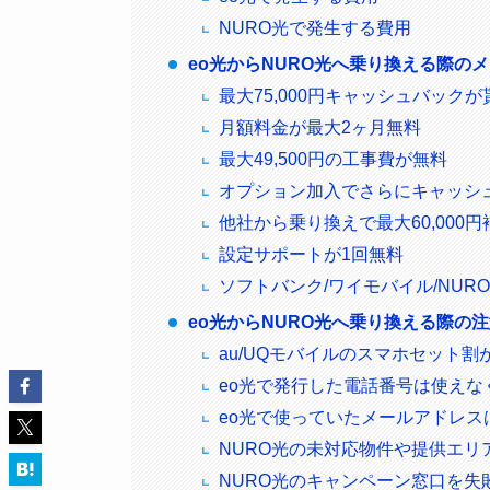
NURO光で発生する費用
eo光からNURO光へ乗り換える際の
最大75,000円キャッシュバックが
月額料金が最大2ヶ月無料
最大49,500円の工事費が無料
オプション加入でさらにキャッシ
他社から乗り換えで最大60,000円
設定サポートが1回無料
ソフトバンク/ワイモバイル/NUR
eo光からNURO光へ乗り換える際の
au/UQモバイルのスマホセット割
eo光で発行した電話番号は使えな
eo光で使っていたメールアドレス
NURO光の未対応物件や提供エリ
NURO光のキャンペーン窓口を失