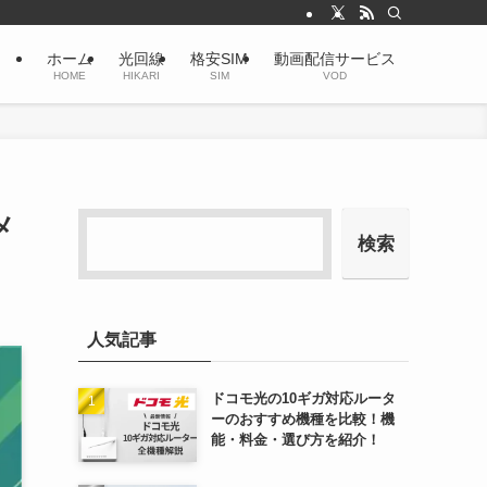
ホーム
光回線
格安SIM
動画配信サービス
HOME
HIKARI
SIM
VOD
メ
検索
人気記事
ドコモ光の10ギガ対応ルータ
ーのおすすめ機種を比較！機
能・料金・選び方を紹介！