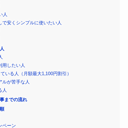
い人
しで安くシンプルに使いたい人
い人
人
利用したい人
ている人（月額最大1,100円割引）
アルが苦手な人
る人
工事までの流れ
手順
ンペーン