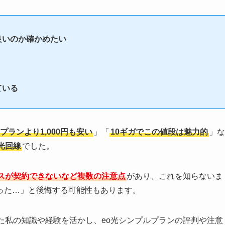
良いのか確かめたい
ている
プランより1,000円も安い
」「
10ギガでこの値段は魅力的
」な
光回線
でした。
スが契約できないなど複数の注意点
があり、これを知らないま
った…」と後悔する可能性もあります。
た私の知識や経験を活かし、eo光シンプルプランの評判や注意