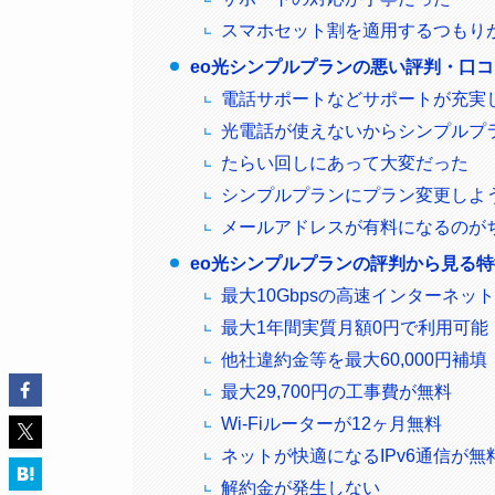
スマホセット割を適用するつもり
eo光シンプルプランの悪い評判・口
電話サポートなどサポートが充実
光電話が使えないからシンプルプ
たらい回しにあって大変だった
シンプルプランにプラン変更しよ
メールアドレスが有料になるのが
eo光シンプルプランの評判から見る
最大10Gbpsの高速インターネッ
最大1年間実質月額0円で利用可能
他社違約金等を最大60,000円補填
最大29,700円の工事費が無料
Wi-Fiルーターが12ヶ月無料
ネットが快適になるIPv6通信が無
解約金が発生しない