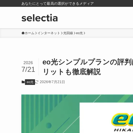
あなたにとって最高の選択ができるメディア
ホーム
インターネット
光回線
eo光
eo光シンプルプランの評判
2026
7/21
リットも徹底解説
2026年7月21日
eo光