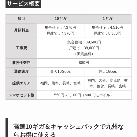
サービス概要
項目
10ギガ
1ギガ
集合住宅：7,370円
集合住宅：4,510円
月額料金
戸建て：7,370円
戸建て：6,380円
集合住宅：39,600円
工事費
戸建て：39,600円
（実質無料）
事務手数料
880円
通信速度
最大10Gbps
最大1Gbps
福岡、大分、鹿児島、熊
提供エリア
福岡、熊本、長崎、宮崎
本、佐賀、長崎、宮崎
スマホセット割
550円～1,100円（au/UQモバイル）
高速10ギガ＆キャッシュバックで九州な
らお得に使える