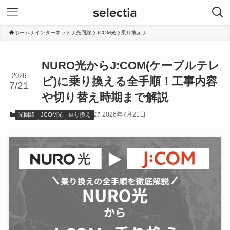
ホーム
インターネット
光回線
JCOM光
乗り換え
NURO光からJ:COM(ケーブルテレ
2026
ビ)に乗り換える全手順！工事内容
7/21
や切り替え時期まで解説
2026年7月21日
光回線
JCOM光
乗り換え